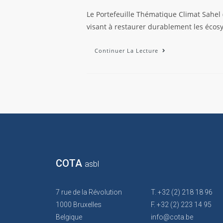
Le Portefeuille Thématique Climat Sahel 
visant à restaurer durablement les écos
Continuer La Lecture
COTA
asbl
7 rue de la Révolution
T. +32 (2) 218 18 96
1000 Bruxelles
F. +32 (2) 223 14 95
Belgique
info@cota.be