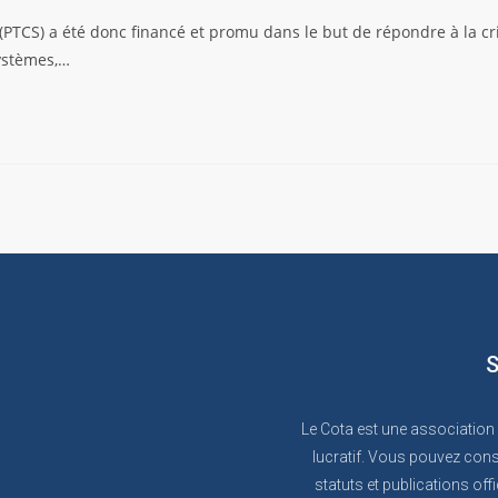
(PTCS) a été donc financé et promu dans le but de répondre à la cri
ystèmes,…
S
Le Cota est une association
lucratif. Vous pouvez cons
statuts et publications offi