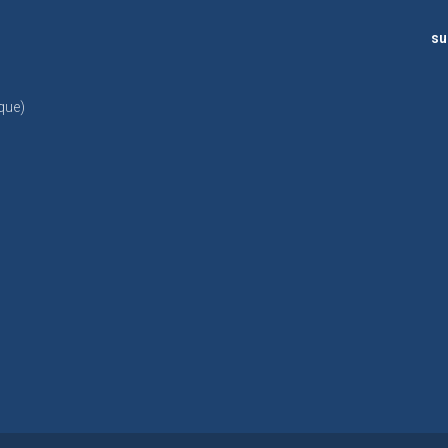
su
que)