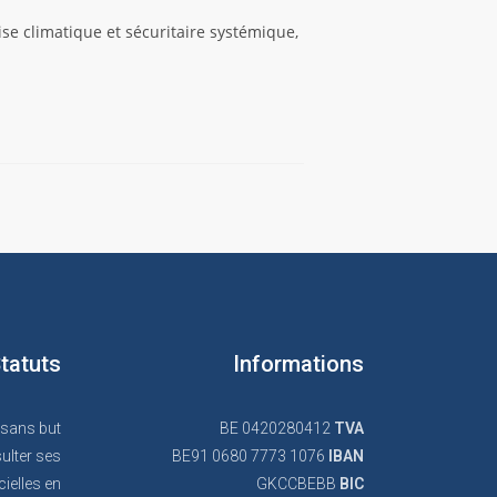
se climatique et sécuritaire systémique,
tatuts
Informations
 sans but
BE 0420280412
TVA
ulter ses
BE91 0680 7773 1076
IBAN
cielles en
GKCCBEBB
BIC