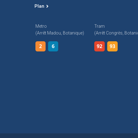
Plan
Metro
Tram
(arrêt Madou, Botanique)
(arrêt Congrès, Botani
2
6
92
93