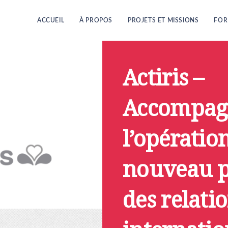
ACCUEIL
À PROPOS
PROJETS ET MISSIONS
FOR
Actiris –
Accompag
l’opératio
nouveau p
des relati