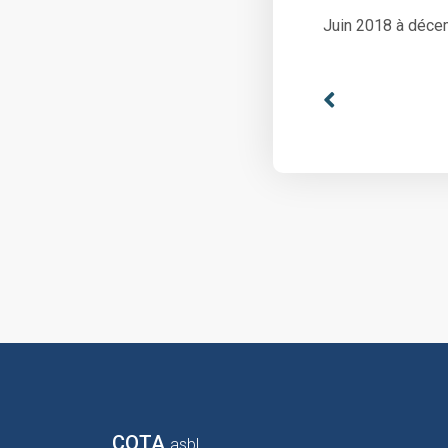
Juin 2018 à déc
COTA
asbl