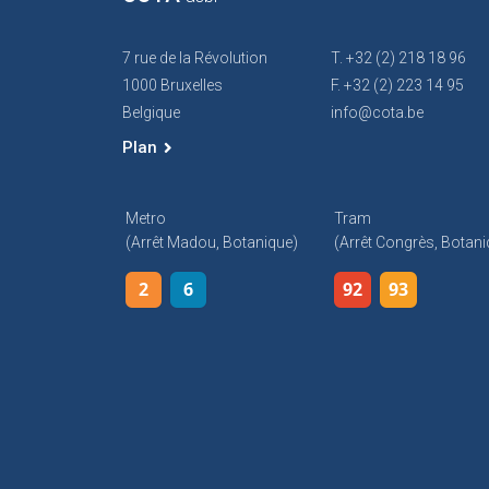
7 rue de la Révolution
T. +32 (2) 218 18 96
1000 Bruxelles
F. +32 (2) 223 14 95
Belgique
info@cota.be
Plan
Metro
Tram
(arrêt Madou, Botanique)
(arrêt Congrès, Botani
2
6
92
93