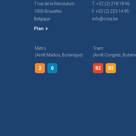
7 rue de la Révolution
T. +32 (2) 218 18 96
1000 Bruxelles
F. +32 (2) 223 14 95
Belgique
info@cota.be
Plan
Metro
Tram
(arrêt Madou, Botanique)
(arrêt Congrès, Botani
2
6
92
93