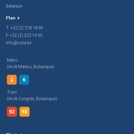
Belgique
Plan
T. +32 (2) 218 18 96
F. +32 (2) 223 14 95
info@cota.be
Metro
(arrêt Madou, Botanique)
2
6
Tram
(arrêt Congrès, Botanique)
92
93