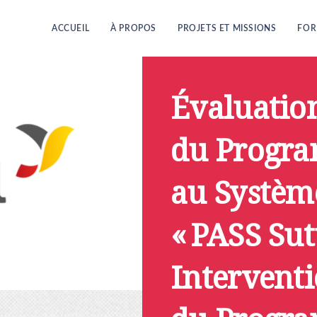
ACCUEIL
À PROPOS
PROJETS ET MISSIONS
FOR
Évaluatio
du Progr
au Systèm
« PASS Sut
Interventio