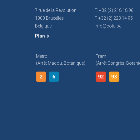
7 rue de la Révolution
T. +32 (2) 218 18 96
1000 Bruxelles
F. +32 (2) 223 14 95
Belgique
info@cota.be
Plan
Metro
Tram
(arrêt Madou, Botanique)
(arrêt Congrès, Botani
2
6
92
93