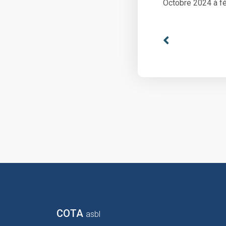
Octobre 2024 à fé
COTA
asbl