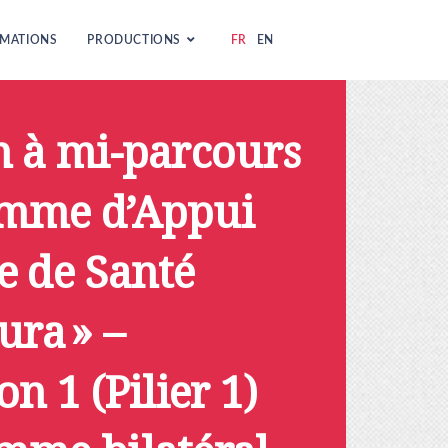
MATIONS
PRODUCTIONS
FR
EN
n à mi-parcours
amme d’Appui
e de Santé
ura » –
n 1 (Pilier 1)