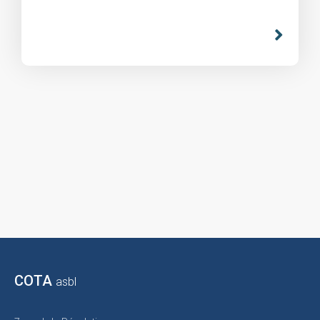
COTA
asbl