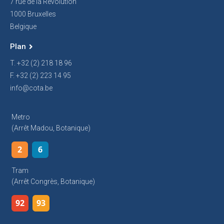
7 rue de la Révolution
1000 Bruxelles
Belgique
Plan
T. +32 (2) 218 18 96
F. +32 (2) 223 14 95
info@cota.be
Metro
(arrêt Madou, Botanique)
2
6
Tram
(arrêt Congrès, Botanique)
92
93