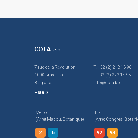
COTA
asbl
7 rue de la Révolution
T. +32 (2) 218 18 96
1000 Bruxelles
F. +32 (2) 223 14 95
Belgique
info@cota.be
Plan
Metro
Tram
(arrêt Madou, Botanique)
(arrêt Congrès, Botani
2
6
92
93