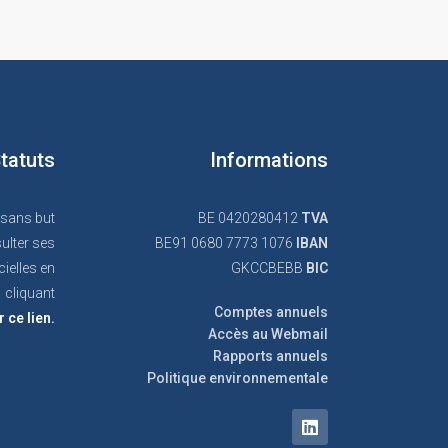
tatuts
Informations
 sans but
BE 0420280412
TVA
ulter ses
BE91 0680 7773 1076
IBAN
cielles en
GKCCBEBB
BIC
cliquant
Comptes annuels
r ce lien.
Accès au Webmail
Rapports annuels
Politique environnementale