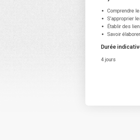
Comprendre le
S’approprier l
Établir des lie
Savoir élabore
Durée indicativ
4 jours