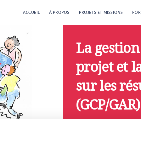
ACCUEIL
À PROPOS
PROJETS ET MISSIONS
FOR
La gestion
projet et l
sur les rés
(GCP/GAR)
Janvier 19, 2023