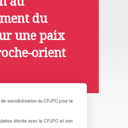
on au
ement du
ur une paix
roche-orient
 de sensibilisation du CPJPO pour la
ulation étroite avec le CPJPO et son