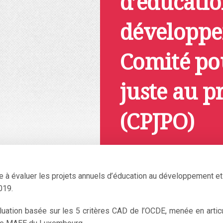
d’éducati
développ
Comité po
juste au p
(CPJPO)
Février 14, 2020
e à évaluer les projets annuels d’éducation au développement et
019.
valuation basée sur les 5 critères CAD de l’OCDE, menée en artic