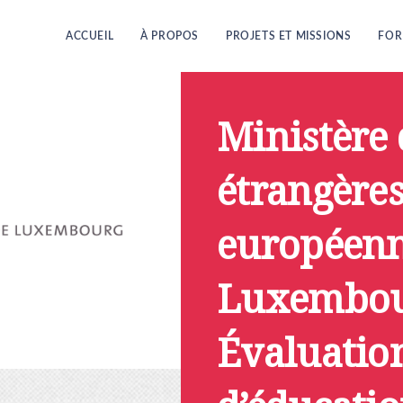
ACCUEIL
À PROPOS
PROJETS ET MISSIONS
FOR
Ministère 
étrangères
européenn
Luxembou
Évaluation