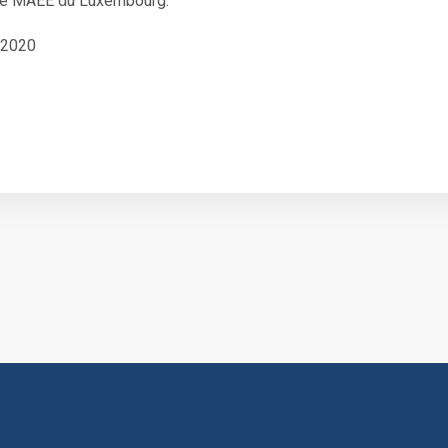
r, le MAEE du Luxembourg.
 2020