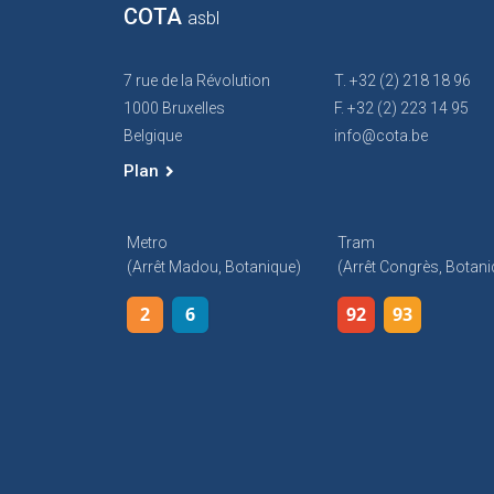
COTA
asbl
7 rue de la Révolution
T. +32 (2) 218 18 96
1000 Bruxelles
F. +32 (2) 223 14 95
Belgique
info@cota.be
Plan
Metro
Tram
(arrêt Madou, Botanique)
(arrêt Congrès, Botani
2
6
92
93