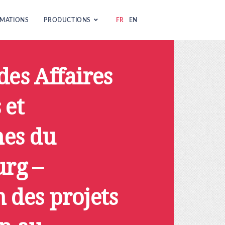
MATIONS
PRODUCTIONS
FR
EN
des Affaires
 et
es du
rg –
 des projets