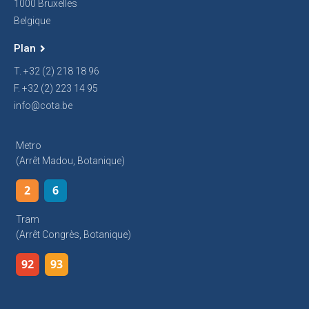
1000 Bruxelles
Belgique
Plan
T. +32 (2) 218 18 96
F. +32 (2) 223 14 95
info@cota.be
Metro
(arrêt Madou, Botanique)
2
6
Tram
(arrêt Congrès, Botanique)
92
93