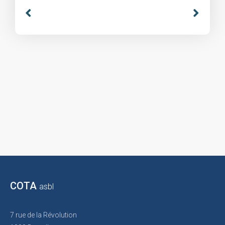
COTA
asbl
7 rue de la Révolution