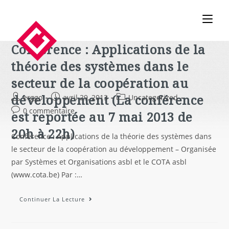
Conférence : Applications de la
théorie des systèmes dans le
secteur de la coopération au
développement (La conférence
erggo
avril 29, 2013
Uncategorized
0 commentaire
est reportée au 7 mai 2013 de
20h à 22h)
Conférence : Applications de la théorie des systèmes dans
le secteur de la coopération au développement – Organisée
par Systèmes et Organisations asbl et le COTA asbl
(www.cota.be) Par :…
Continuer La Lecture