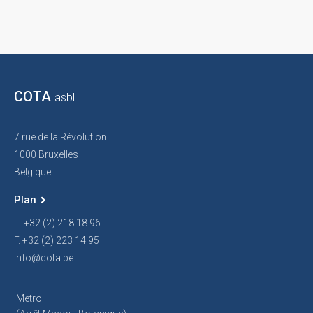
COTA
asbl
7 rue de la Révolution
1000 Bruxelles
Belgique
Plan
T. +32 (2) 218 18 96
F. +32 (2) 223 14 95
info@cota.be
Metro