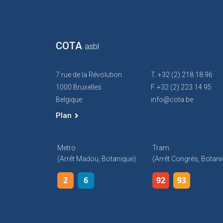
COTA
asbl
7 rue de la Révolution
T. +32 (2) 218 18 96
1000 Bruxelles
F. +32 (2) 223 14 95
Belgique
info@cota.be
Plan
Metro
Tram
(arrêt Madou, Botanique)
(arrêt Congrès, Botani
2
6
92
93