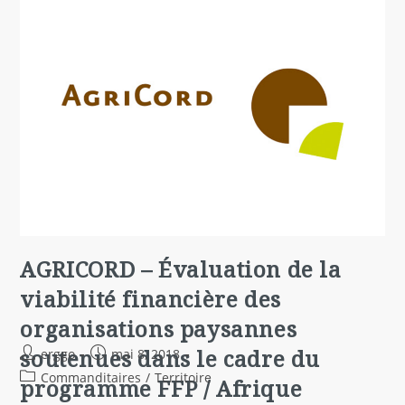
AGRICORD – Évaluation de la
viabilité financière des
organisations paysannes
soutenues dans le cadre du
erggo
mai 8, 2018
Commanditaires
/
Territoire
programme FFP / Afrique