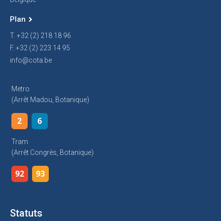
Plan
T. +32 (2) 218 18 96
F. +32 (2) 223 14 95
info@cota.be
Metro
(arrêt Madou, Botanique)
2
6
Tram
(arrêt Congrès, Botanique)
92
93
Statuts