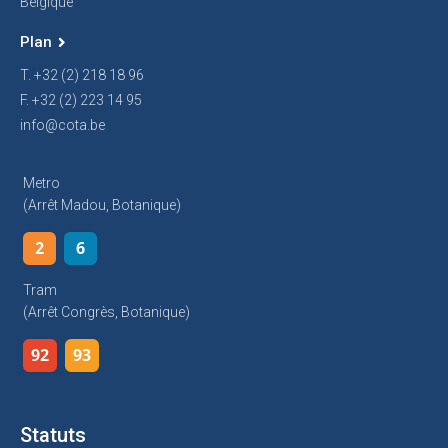
Belgique
Plan
T. +32 (2) 218 18 96
F. +32 (2) 223 14 95
info@cota.be
Metro
(arrêt Madou, Botanique)
2
6
Tram
(arrêt Congrès, Botanique)
92
93
Statuts