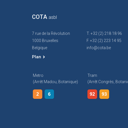
COTA
asbl
7 rue de la Révolution
T. +32 (2) 218 18 96
1000 Bruxelles
F. +32 (2) 223 14 95
Belgique
info@cota.be
Plan
Metro
Tram
(arrêt Madou, Botanique)
(arrêt Congrès, Botani
2
6
92
93