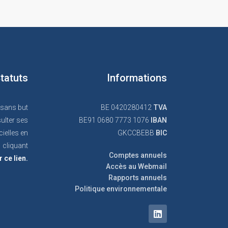
tatuts
Informations
 sans but
BE 0420280412
TVA
ulter ses
BE91 0680 7773 1076
IBAN
cielles en
GKCCBEBB
BIC
cliquant
Comptes annuels
r ce lien.
Accès au Webmail
Rapports annuels
Politique environnementale