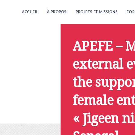
ACCUEIL
À PROPOS
PROJETS ET MISSIONS
FOR
APEFE – M
external e
the suppo
female en
« Jigeen ni