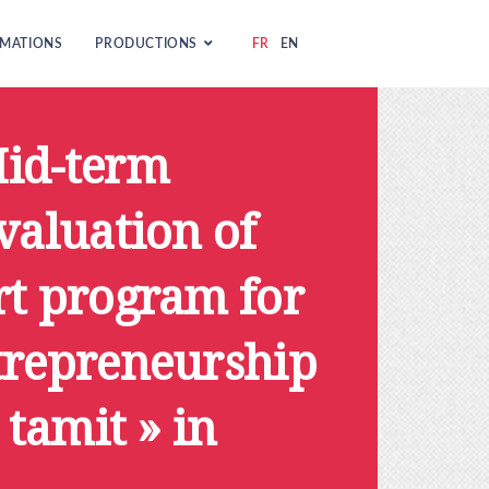
MATIONS
PRODUCTIONS
FR
EN
id-term
valuation of
rt program for
trepreneurship
 tamit » in