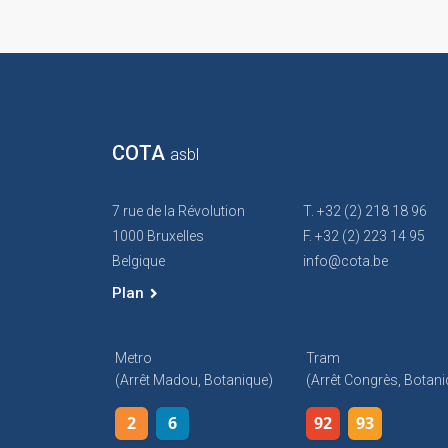
COTA
asbl
7 rue de la Révolution
T. +32 (2) 218 18 96
1000 Bruxelles
F. +32 (2) 223 14 95
Belgique
info@cota.be
Plan
Metro
Tram
(arrêt Madou, Botanique)
(arrêt Congrès, Botani
2
6
92
93