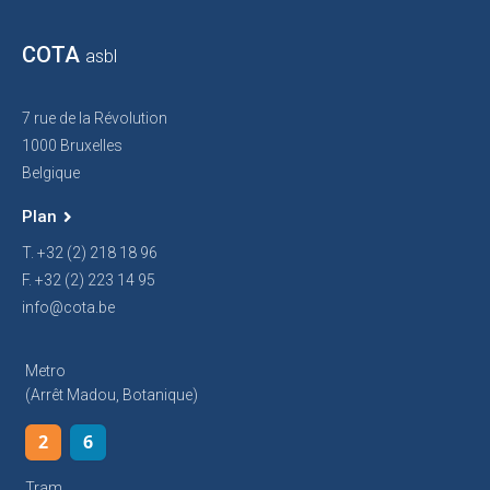
COTA
asbl
7 rue de la Révolution
1000 Bruxelles
Belgique
Plan
T. +32 (2) 218 18 96
F. +32 (2) 223 14 95
info@cota.be
Metro
(arrêt Madou, Botanique)
2
6
Tram