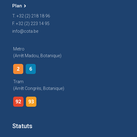
Plan
T. +32 (2) 218 18 96
F. +32 (2) 223 14 95
info@cota.be
Metro
(arrêt Madou, Botanique)
2
6
Tram
(arrêt Congrès, Botanique)
92
93
Statuts