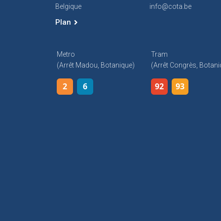
Belgique
info@cota.be
Plan
Metro
Tram
(arrêt Madou, Botanique)
(arrêt Congrès, Botani
2
6
92
93