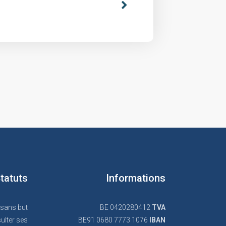
tatuts
Informations
 sans but
BE 0420280412
TVA
ulter ses
BE91 0680 7773 1076
IBAN