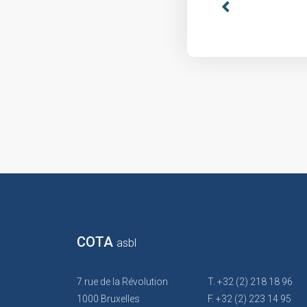
COTA
asbl
7 rue de la Révolution
T. +32 (2) 218 18 96
1000 Bruxelles
F. +32 (2) 223 14 95