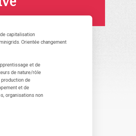
ivé
de capitalisation
s minigrids. Orientée changement
apprentissage et de
teurs de nature/rôle
 production de
ppement et de
és, organisations non