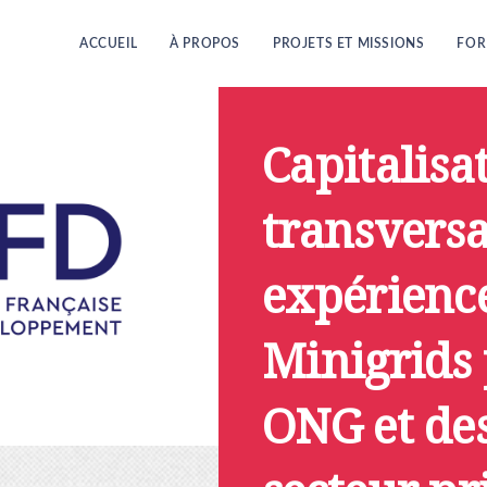
ACCUEIL
À PROPOS
PROJETS ET MISSIONS
FOR
Capitalisa
transversa
expérience
Minigrids 
ONG et des