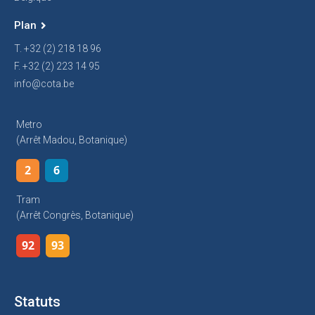
Plan
T. +32 (2) 218 18 96
F. +32 (2) 223 14 95
info@cota.be
Metro
(arrêt Madou, Botanique)
2
6
Tram
(arrêt Congrès, Botanique)
92
93
Statuts