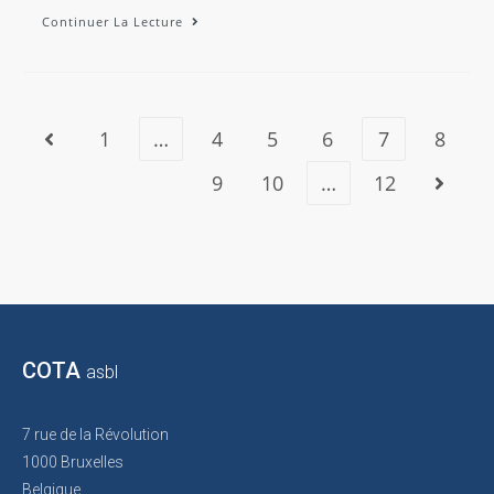
Continuer La Lecture
1
…
4
5
6
7
8
9
10
…
12
COTA
asbl
7 rue de la Révolution
1000 Bruxelles
Belgique