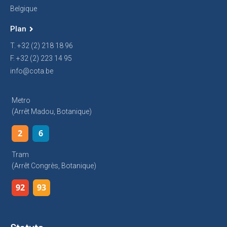
Belgique
Plan
T. +32 (2) 218 18 96
F. +32 (2) 223 14 95
info@cota.be
Metro
(arrêt Madou, Botanique)
2
6
Tram
(arrêt Congrès, Botanique)
92
93