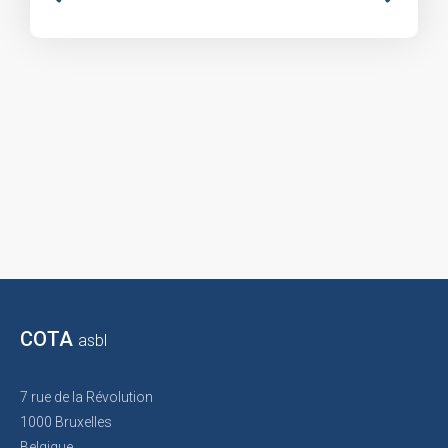
COTA
asbl
7 rue de la Révolution
1000 Bruxelles
Belgique