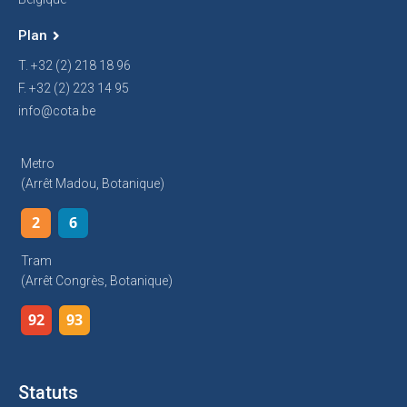
Plan
T. +32 (2) 218 18 96
F. +32 (2) 223 14 95
info@cota.be
Metro
(arrêt Madou, Botanique)
2
6
Tram
(arrêt Congrès, Botanique)
92
93
Statuts