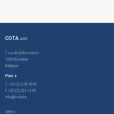
COTA
asbl
7 rue de la Révolution
1000 Bruxelles
Belgique
Plan
T. +32 (2) 218 18 96
F. +32 (2) 223 14 95
info@cota.be
Metro