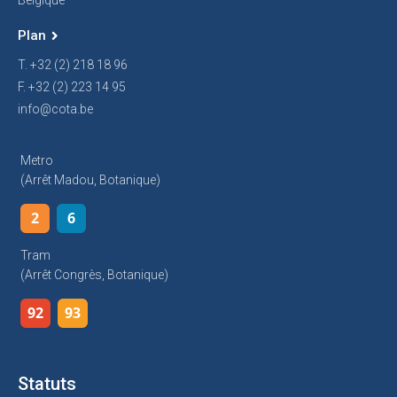
Belgique
Plan
T. +32 (2) 218 18 96
F. +32 (2) 223 14 95
info@cota.be
Metro
(arrêt Madou, Botanique)
2
6
Tram
(arrêt Congrès, Botanique)
92
93
Statuts