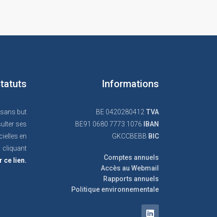
tatuts
Informations
 sans but
BE 0420280412
TVA
ulter ses
BE91 0680 7773 1076
IBAN
cielles en
GKCCBEBB
BIC
cliquant
Comptes annuels
r ce lien.
Accès au Webmail
Rapports annuels
Politique environnementale