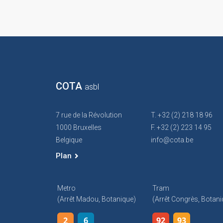
COTA
asbl
7 rue de la Révolution
T. +32 (2) 218 18 96
1000 Bruxelles
F. +32 (2) 223 14 95
Belgique
info@cota.be
Plan
Metro
Tram
(arrêt Madou, Botanique)
(arrêt Congrès, Botani
2
6
92
93