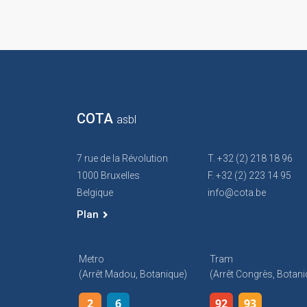
COTA
asbl
7 rue de la Révolution
T. +32 (2) 218 18 96
1000 Bruxelles
F. +32 (2) 223 14 95
Belgique
info@cota.be
Plan
Metro
Tram
(arrêt Madou, Botanique)
(arrêt Congrès, Botani
2
6
92
93