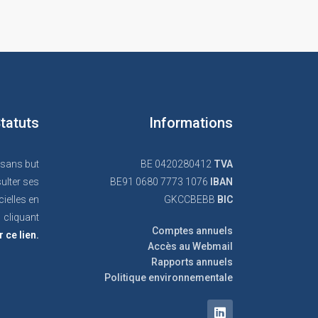
tatuts
Informations
 sans but
BE 0420280412
TVA
ulter ses
BE91 0680 7773 1076
IBAN
cielles en
GKCCBEBB
BIC
cliquant
Comptes annuels
r ce lien.
Accès au Webmail
Rapports annuels
Politique environnementale