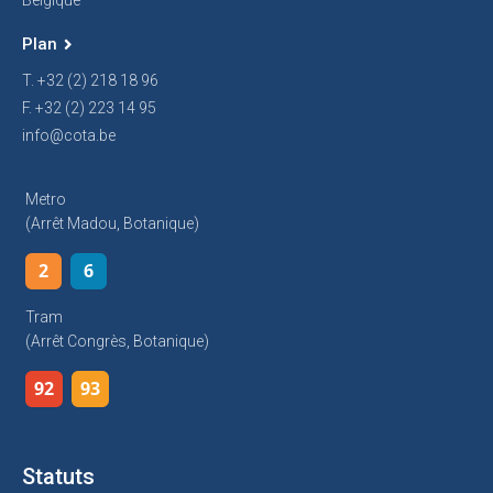
Belgique
Plan
T. +32 (2) 218 18 96
F. +32 (2) 223 14 95
info@cota.be
Metro
(arrêt Madou, Botanique)
2
6
Tram
(arrêt Congrès, Botanique)
92
93
Statuts