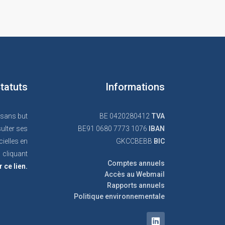
tatuts
Informations
 sans but
BE 0420280412
TVA
ulter ses
BE91 0680 7773 1076
IBAN
cielles en
GKCCBEBB
BIC
cliquant
Comptes annuels
r ce lien.
Accès au Webmail
Rapports annuels
Politique environnementale