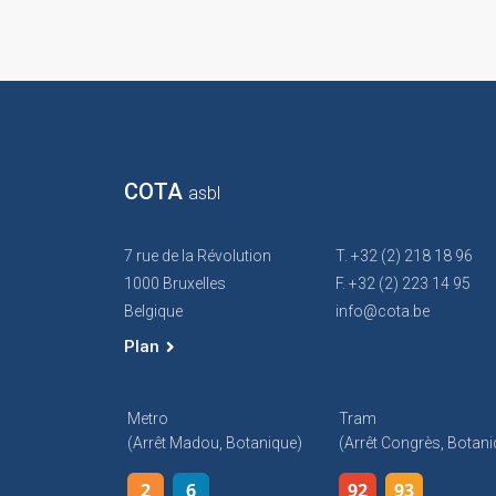
COTA
asbl
7 rue de la Révolution
T. +32 (2) 218 18 96
1000 Bruxelles
F. +32 (2) 223 14 95
Belgique
info@cota.be
Plan
Metro
Tram
(arrêt Madou, Botanique)
(arrêt Congrès, Botani
2
6
92
93