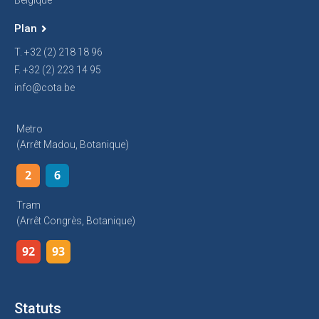
Belgique
Plan
T. +32 (2) 218 18 96
F. +32 (2) 223 14 95
info@cota.be
Metro
(arrêt Madou, Botanique)
2
6
Tram
(arrêt Congrès, Botanique)
92
93
Statuts