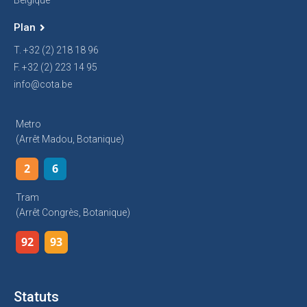
Belgique
Plan
T. +32 (2) 218 18 96
F. +32 (2) 223 14 95
info@cota.be
Metro
(arrêt Madou, Botanique)
2
6
Tram
(arrêt Congrès, Botanique)
92
93
Statuts