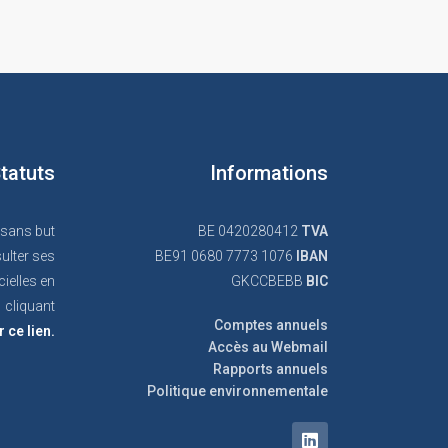
tatuts
Informations
 sans but
BE 0420280412
TVA
ulter ses
BE91 0680 7773 1076
IBAN
cielles en
GKCCBEBB
BIC
cliquant
Comptes annuels
r ce lien.
Accès au Webmail
Rapports annuels
Politique environnementale