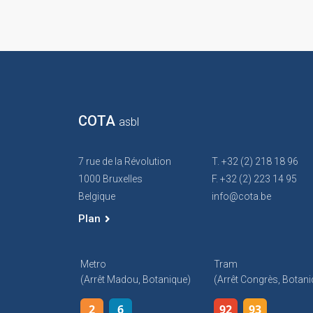
COTA
asbl
7 rue de la Révolution
T. +32 (2) 218 18 96
1000 Bruxelles
F. +32 (2) 223 14 95
Belgique
info@cota.be
Plan
Metro
Tram
(arrêt Madou, Botanique)
(arrêt Congrès, Botani
2
6
92
93