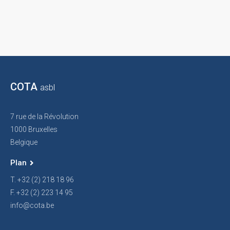
COTA
asbl
7 rue de la Révolution
1000 Bruxelles
Belgique
Plan
T. +32 (2) 218 18 96
F. +32 (2) 223 14 95
info@cota.be