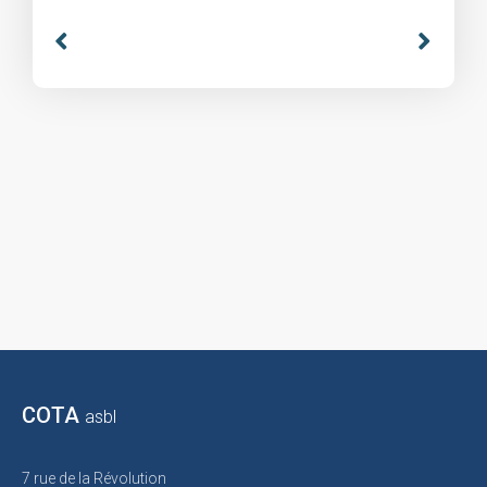
COTA
asbl
7 rue de la Révolution