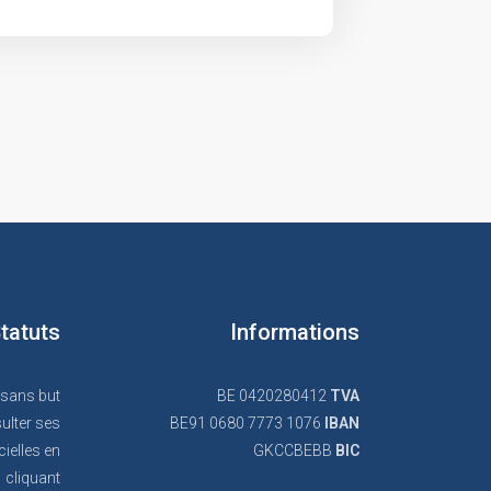
tatuts
Informations
 sans but
BE 0420280412
TVA
ulter ses
BE91 0680 7773 1076
IBAN
cielles en
GKCCBEBB
BIC
cliquant