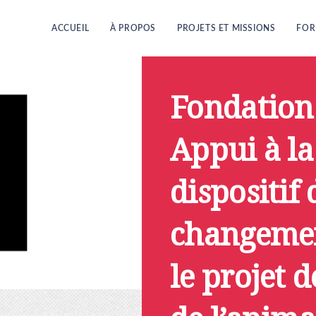
ACCUEIL
À PROPOS
PROJETS ET MISSIONS
FOR
Fondation
Appui à la
dispositif 
changemen
le projet d