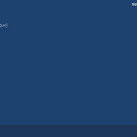
su
que)