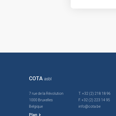
COTA
asbl
7 rue de la Révolution
T. +32 (2) 218 18 96
1000 Bruxelles
F. +32 (2) 223 14 95
Belgique
info@cota.be
Plan