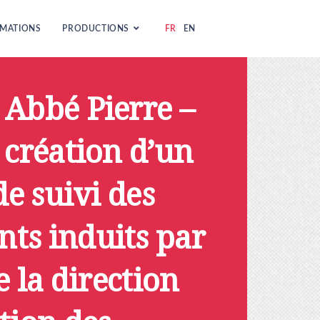
MATIONS
PRODUCTIONS
FR
EN
 Abbé Pierre –
 création d’un
de suivi des
ts induits par
e la direction