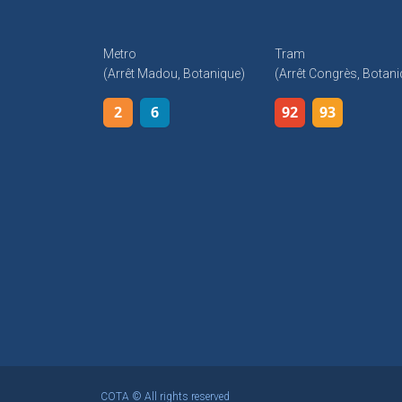
Metro
Tram
(arrêt Madou, Botanique)
(arrêt Congrès, Botani
2
6
92
93
COTA © All rights reserved