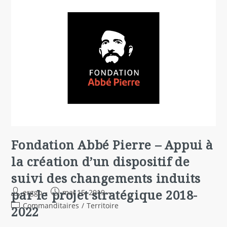
Fondation Abbé Pierre – Appui à
la création d’un dispositif de
suivi des changements induits
par le projet stratégique 2018-
erggo
mai 15, 2019
Commanditaires
/
Territoire
2022