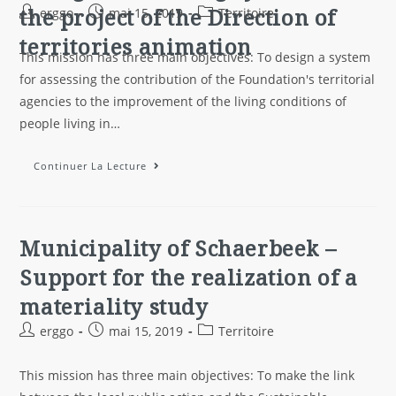
the project of the Direction of
erggo
mai 15, 2019
Territoire
territories animation
This mission has three main objectives: To design a system
for assessing the contribution of the Foundation's territorial
agencies to the improvement of the living conditions of
people living in…
Continuer La Lecture
Municipality of Schaerbeek –
Support for the realization of a
materiality study
erggo
mai 15, 2019
Territoire
This mission has three main objectives: To make the link