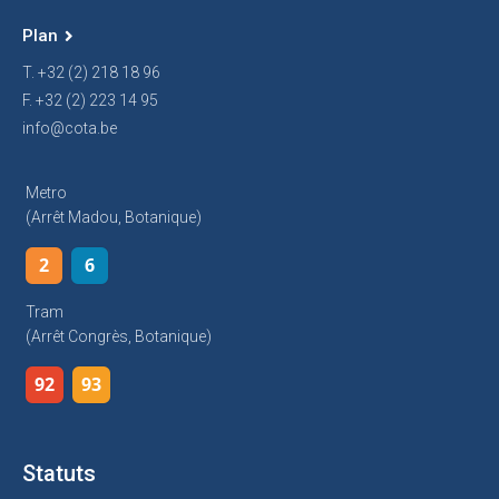
Plan
T. +32 (2) 218 18 96
F. +32 (2) 223 14 95
info@cota.be
Metro
(arrêt Madou, Botanique)
2
6
Tram
(arrêt Congrès, Botanique)
92
93
Statuts