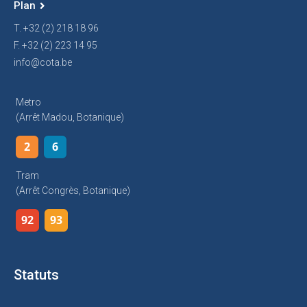
Plan
T. +32 (2) 218 18 96
F. +32 (2) 223 14 95
info@cota.be
Metro
(arrêt Madou, Botanique)
2
6
Tram
(arrêt Congrès, Botanique)
92
93
Statuts