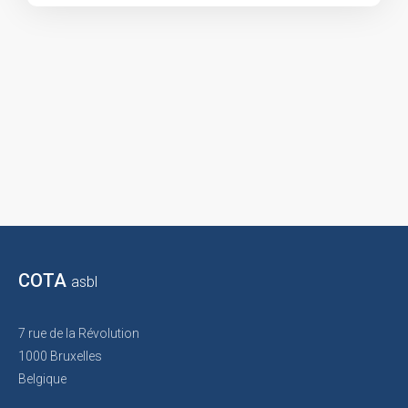
COTA
asbl
7 rue de la Révolution
1000 Bruxelles
Belgique