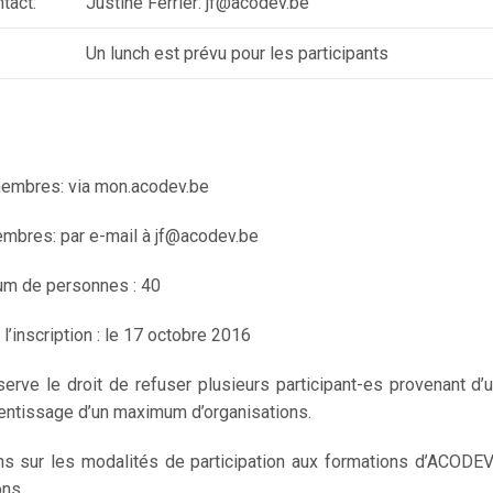
tact:
Justine Ferrier: jf@acodev.be
Un lunch est prévu pour les participants
embres: via mon.acodev.be
mbres: par e-mail à jf@acodev.be
m de personnes : 40
 l’inscription : le 17 octobre 2016
rve le droit de refuser plusieurs participant-es provenant d’
prentissage d’un maximum d’organisations.
ns sur les modalités de participation aux formations d’ACODEV 
ons