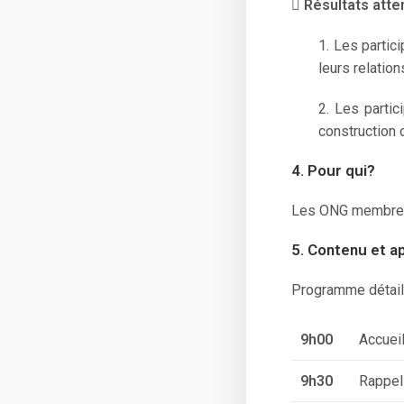

Résultats att
1. Les partic
leurs relatio
2. Les partic
construction 
4. Pour qui?
Les ONG membres d
5. Contenu et 
Programme détaill
9h00
Accuei
9h30
Rappel 