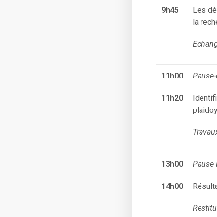
9h45
Les déf
la rech
Echange
11h00
Pause-
11h20
Identif
plaidoy
Travau
13h00
Pause 
14h00
Résult
Restitu