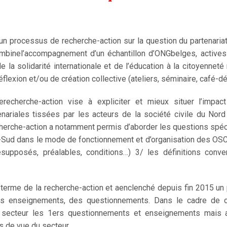
n processus de recherche-action sur la question du partenaria
binel’accompagnement d’un échantillon d’ONGbelges, actives 
la solidarité internationale et de l’éducation à la citoyenneté m
éflexion et/ou de création collective (ateliers, séminaire, café-dé
echerche-action vise à expliciter et mieux situer l’impac
nariales tissées par les acteurs de la société civile du Nord
erche-action a notamment permis d’aborder les questions spécif
-Sud dans le mode de fonctionnement et d’organisation des OSC N
résupposés, préalables, conditions…) 3/ les définitions conv
terme de la recherche-action et aenclenché depuis fin 2015 un 
es enseignements, des questionnements. Dans le cadre de c
 secteur les 1ers questionnements et enseignements mais aus
s de vue du secteur.