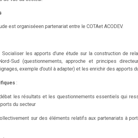
s
tude est organiséeen partenariat entre le COTAet ACODEV.
: Socialiser les apports d’une étude sur la construction de rel
ord-Sud (questionnements, approche et principes directeur
ignages, exemple d’outil à adapter) et les enrichir des apports d
ifiques
:
débat les résultats et les questionnements essentiels qui ress
pports du secteur
 collectivement sur des éléments relatifs aux partenariats à po