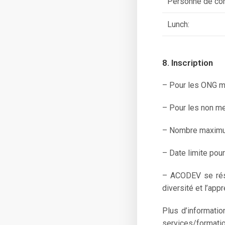
Personne de con
Lunch:
8. Inscription
– Pour les ONG m
– Pour les non me
– Nombre maximu
– Date limite pour
– ACODEV se rése
diversité et l’ap
Plus d’informatio
services/formati