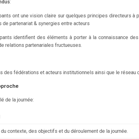
endus
:
ipants ont une vision claire sur quelques principes directeurs à
ns de partenariat & synergies entre acteurs
ipants identifient des éléments à porter à la connaissance des
de relations partenariales fructueuses.
es fédérations et acteurs institutionnels ainsi que le réseau 
approche
é de la journée:
l
du contexte, des objectifs et du déroulement de la journée.