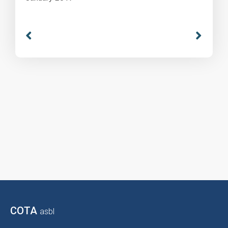
COTA
asbl