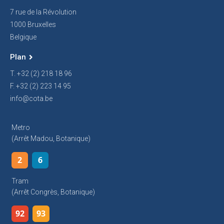
7 rue de la Révolution
1000 Bruxelles
Belgique
Plan
T. +32 (2) 218 18 96
F. +32 (2) 223 14 95
info@cota.be
Metro
(arrêt Madou, Botanique)
2
6
Tram
(arrêt Congrès, Botanique)
92
93