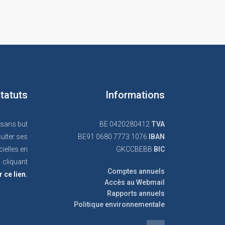
tatuts
Informations
 sans but
BE 0420280412
TVA
ulter ses
BE91 0680 7773 1076
IBAN
cielles en
GKCCBEBB
BIC
cliquant
Comptes annuels
r ce lien.
Accès au Webmail
Rapports annuels
Politique environnementale