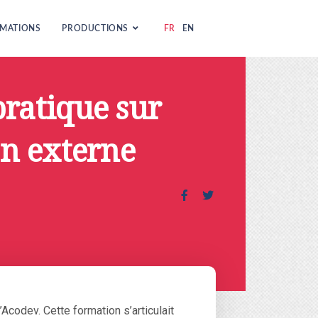
MATIONS
PRODUCTIONS
FR
EN
ratique sur
on externe
Acodev. Cette formation s’articulait