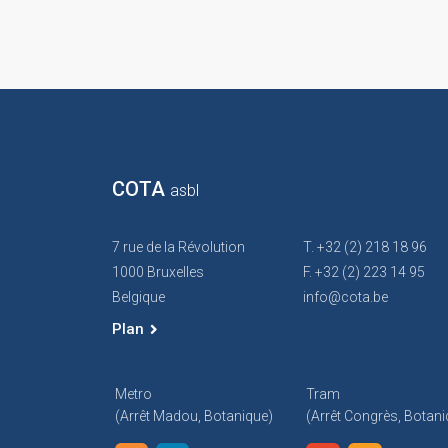
COTA
asbl
7 rue de la Révolution
T. +32 (2) 218 18 96
1000 Bruxelles
F. +32 (2) 223 14 95
Belgique
info@cota.be
Plan
Metro
Tram
(arrêt Madou, Botanique)
(arrêt Congrès, Botani