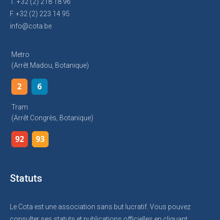
T. +32 (2) 218 18 96
F. +32 (2) 223 14 95
info@cota.be
Metro
(arrêt Madou, Botanique)
2
6
Tram
(arrêt Congrès, Botanique)
92
93
Statuts
Le Cota est une association sans but lucratif. Vous pouvez
consulter ses statuts et publications officielles en cliquant