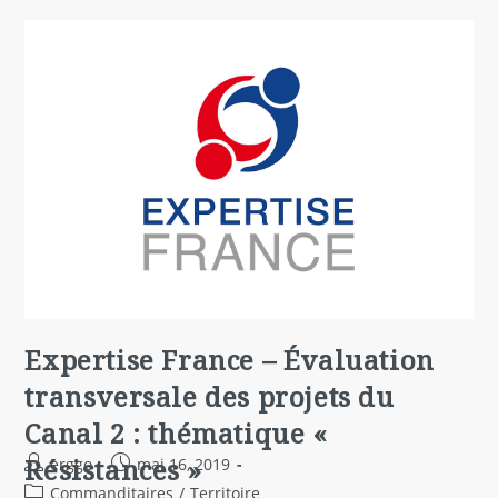
Expertise France – Évaluation
transversale des projets du
Canal 2 : thématique «
Résistances »
erggo
mai 16, 2019
Commanditaires
/
Territoire