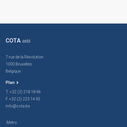
COTA
asbl
7 rue de la Révolution
1000 Bruxelles
Belgique
Plan
T. +32 (2) 218 18 96
F. +32 (2) 223 14 95
info@cota.be
Metro