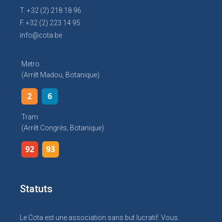
T. +32 (2) 218 18 96
F. +32 (2) 223 14 95
info@cota.be
Metro
(arrêt Madou, Botanique)
2
6
Tram
(arrêt Congrès, Botanique)
92
93
Statuts
Le Cota est une association sans but lucratif. Vous