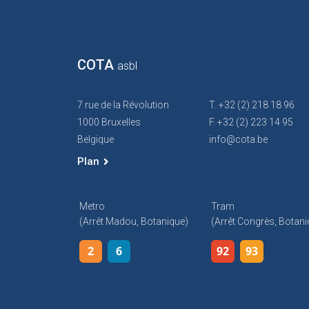
COTA
asbl
7 rue de la Révolution
T. +32 (2) 218 18 96
1000 Bruxelles
F. +32 (2) 223 14 95
Belgique
info@cota.be
Plan
Metro
Tram
(arrêt Madou, Botanique)
(arrêt Congrès, Botani
2
6
92
93