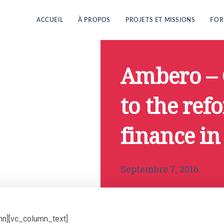
ACCUEIL
À PROPOS
PROJETS ET MISSIONS
FOR
Ambero – 
to the ref
finance i
Septembre 7, 2016
mn][vc_column_text]