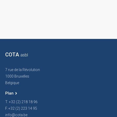
COTA
asbl
7 rue de la Révolution
1000 Bruxelles
Belgique
Plan
T. +32 (2) 218 18 96
F. +32 (2) 223 14 95
info@cota.be