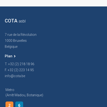
COTA
asbl
7 rue de la Révolution
1000 Bruxelles
Belgique
Plan
T. +32 (2) 218 18 96
F. +32 (2) 223 14 95
info@cota.be
Metro
(arrêt Madou, Botanique)
2
6