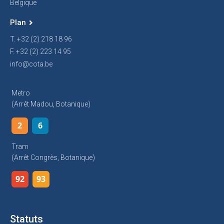
Belgique
Plan
T. +32 (2) 218 18 96
F. +32 (2) 223 14 95
info@cota.be
Metro
(arrêt Madou, Botanique)
2
6
Tram
(arrêt Congrès, Botanique)
92
93
Statuts