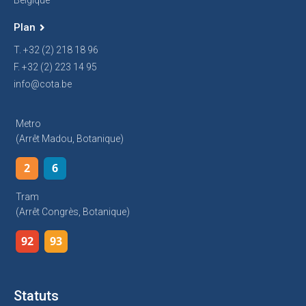
Belgique
Plan
T. +32 (2) 218 18 96
F. +32 (2) 223 14 95
info@cota.be
Metro
(arrêt Madou, Botanique)
2
6
Tram
(arrêt Congrès, Botanique)
92
93
Statuts