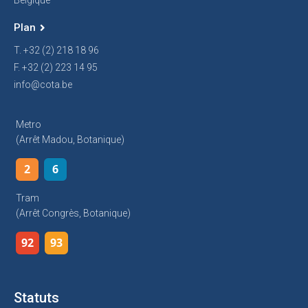
Belgique
Plan
T. +32 (2) 218 18 96
F. +32 (2) 223 14 95
info@cota.be
Metro
(arrêt Madou, Botanique)
2
6
Tram
(arrêt Congrès, Botanique)
92
93
Statuts