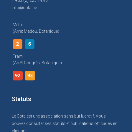
F. +32 (2) 223 14 95
info@cota.be
Metro
(arrêt Madou, Botanique)
2
6
Tram
(arrêt Congrès, Botanique)
92
93
Statuts
Le Cota est une association sans but lucratif. Vous
pouvez consulter ses statuts et publications officielles en
cliquant