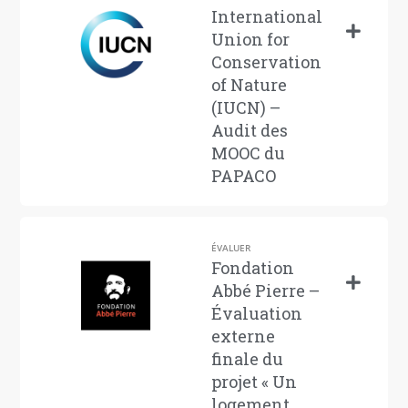
International
Union for
Conservation
of Nature
(IUCN) –
Audit des
MOOC du
PAPACO
ÉVALUER
Fondation
Abbé Pierre –
Évaluation
externe
finale du
projet « Un
logement